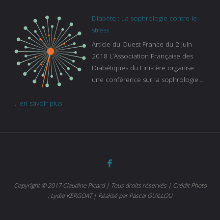
pas en compte tous ceux qui
s’ignorent. « C’est une pathologie qui
Diabète : La sophrologie contre le
continue à augmenter, souligne
stress
Gaïanne Gazeau, directrice adjointe
Article du Ouest-France du 2 juin
de la Caisse primaire d’assurance-
2018 L’Association Française des
maladie. C’est aussi une pathologie
Diabétiques du Finistère organise
qui peut être handicapante et coûte
une conférence sur la sophrologie
cher quand on sait que 37 % des
comme méthode contre le stress.
diabétiques suivent une dialyse suite
... en savoir plus
Voir l’article
à des problèmes rénaux. Nous
sommes très sensibles au problème
de santé publique que pose le
diabète ». Tout ce qui peut soulager
les malades est donc bienvenu
d’autant que le diabète
…
Copyright © 2017 Claudine Picard | Tous droits réservés | Crédit Photo
: Lydie KERGOAT | Réalisé par Pascal GUILLOU