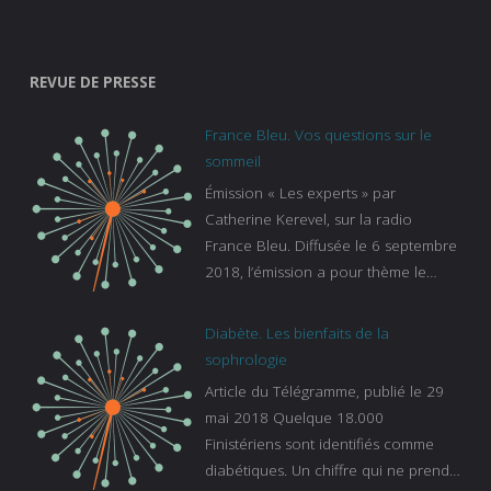
REVUE DE PRESSE
France Bleu. Vos questions sur le
sommeil
Émission « Les experts » par
Catherine Kerevel, sur la radio
France Bleu. Diffusée le 6 septembre
2018, l’émission a pour thème le
sommeil. lien vers le site de france
bleu :
Diabète. Les bienfaits de la
https://www.francebleu.fr/emissions/l
sophrologie
es-experts/breizh-izel/vos-questions-
Article du Télégramme, publié le 29
sur-le-sommeil
mai 2018 Quelque 18.000
Finistériens sont identifiés comme
diabétiques. Un chiffre qui ne prend