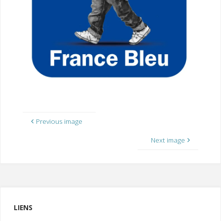
I
M
P
E
R
Previous image
Next image
LIENS