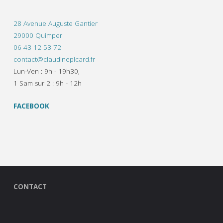
28 Avenue Auguste Gantier
29000 Quimper
06 43 12 53 72
contact@claudinepicard.fr
Lun-Ven : 9h - 19h30,
1 Sam sur 2 : 9h - 12h
FACEBOOK
CONTACT