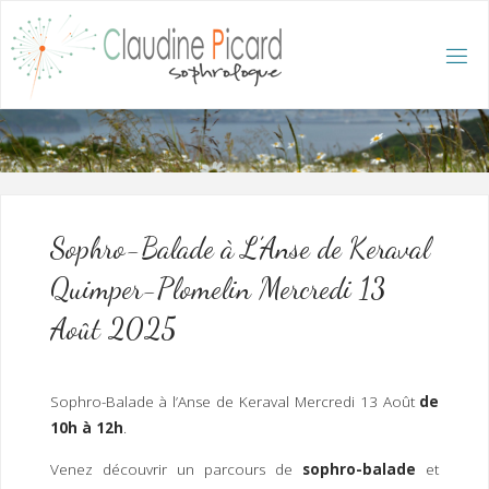
Skip
to
content
C
L
A
U
D
I
N
E
P
I
C
A
R
D
:
A
C
C
U
E
I
L
/
S
O
Sophro-Balade à L’Anse de Keraval
P
H
R
Quimper-Plomelin Mercredi 13
O
L
O
G
Août 2025
U
E
E
T
H
Y
P
N
O
T
Sophro-Balade à l’Anse de Keraval Mercredi 13 Août
de
H
É
R
10h à 12h
.
A
P
E
U
T
E
Venez découvrir un parcours de
sophro-balade
et
Q
U