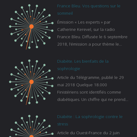
France Bleu. Vos questions sur le
sommeil
Émission « Les experts » par
Catherine Kerevel, sur la radio
France Bleu. Diffusée le 6 septembre
2018, l’émission a pour thème le
sommeil. lien vers le site de france
bleu :
Diabète. Les bienfaits de la
https://www.francebleu.fr/emissions/l
sophrologie
es-experts/breizh-izel/vos-questions-
Article du Télégramme, publié le 29
sur-le-sommeil
mai 2018 Quelque 18.000
Finistériens sont identifiés comme
diabétiques. Un chiffre qui ne prend
pas en compte tous ceux qui
s’ignorent. « C’est une pathologie qui
Diabète : La sophrologie contre le
continue à augmenter, souligne
stress
Gaïanne Gazeau, directrice adjointe
Article du Ouest-France du 2 juin
de la Caisse primaire d’assurance-