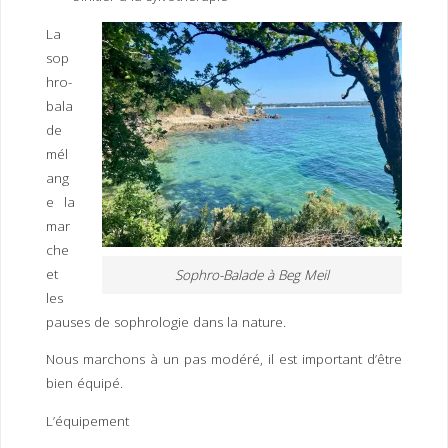
La
sop
hro-
bala
de
mél
ang
e la
mar
che
et
Sophro-Balade à Beg Meil
les
pauses de sophrologie dans la nature.
Nous marchons à un pas modéré, il est important d’être
bien équipé.
L’équipement