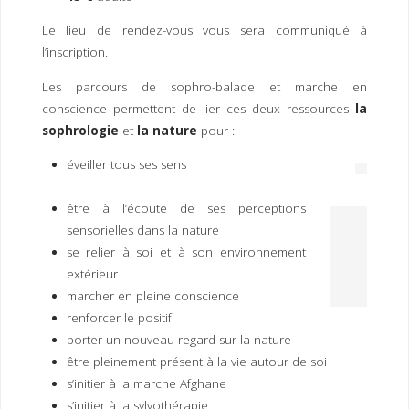
I
M
P
E
R
Le lieu de rendez-vous vous sera communiqué à
l’inscription.
Les parcours de sophro-balade et marche en
conscience permettent de lier ces deux ressources
la
sophrologie
et
la nature
pour :
éveiller tous ses sens
être à l’écoute de ses perceptions
sensorielles dans la nature
se relier à soi et à son environnement
extérieur
marcher en pleine conscience
renforcer le positif
porter un nouveau regard sur la nature
être pleinement présent à la vie autour de soi
s’initier à la marche Afghane
s’initier à la sylvothérapie