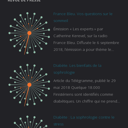
France Bleu. Vos questions sur le
sommeil
Émission « Les experts » par
Catherine Kerevel, sur la radio
France Bleu. Diffusée le 6 septembre
2018, l’émission a pour thème le
sommeil. lien vers le site de france
bleu :
Diabète. Les bienfaits de la
https://www.francebleu.fr/emissions/l
sophrologie
es-experts/breizh-izel/vos-questions-
Article du Télégramme, publié le 29
sur-le-sommeil
mai 2018 Quelque 18.000
Finistériens sont identifiés comme
diabétiques. Un chiffre qui ne prend
pas en compte tous ceux qui
s’ignorent. « C’est une pathologie qui
Diabète : La sophrologie contre le
continue à augmenter, souligne
stress