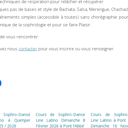
echniques de respiration pour relâcher et récupérer
ues pas de bases et style de Bachata, Salsa, Merengue, Chacha
înements simples (accessible à toutes) sans chorégraphie pour
ique de la sophrologie et pour se faire Plaisir .
r de vous rencontrer.
vez nous
contacter
pour vous inscrire ou vous renseigner.
 Sophro-Danse
Cours de Sophro-Danse
Cours de Sophro
ino à Quimper
Line Latino Dimanche 8
Line Latino à Pont
25 / 2026
Février 2026 à Pont l’Abbé
Dimanche 16 Nov