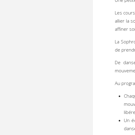
Les cours
allier la
affiner s
La Sophro
de prendr
De danse
mouvemen
Au progr
Chaq
mouv
libér
Un é
danse