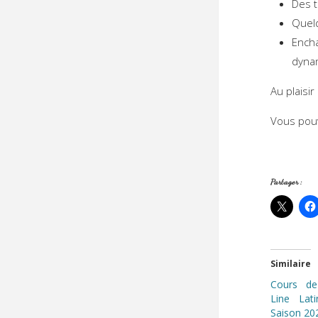
Des t
Quelq
Encha
dynam
Au plaisi
Vous pou
Partager :
Similaire
Cours de
Line Lat
Saison 20