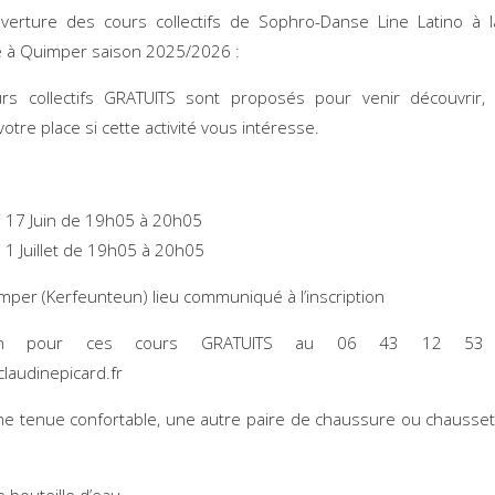
verture des cours collectifs de Sophro-Danse Line Latino à 
 à Quimper saison 2025/2026 :
rs collectifs GRATUITS sont proposés pour venir découvrir, p
otre place si cette activité vous intéresse.
i 17 Juin de 19h05 à 20h05
 1 Juillet de 19h05 à 20h05
imper (Kerfeunteun) lieu communiqué à l’inscription
ption pour ces cours GRATUITS au 06 43 12 5
laudinepicard.fr
ne tenue confortable, une autre paire de chaussure ou chausset
e bouteille d’eau.