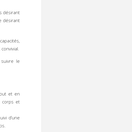
s désirant
e désirant
capacités,
convivial.
suivre le
out et en
 corps et
uivi d’une
rps.