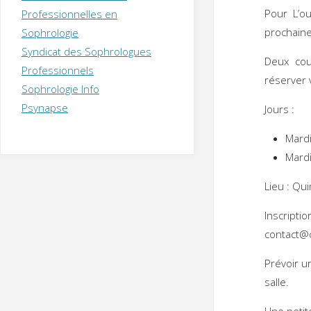
T
H
É
Pour L’ou
Professionnelles en
R
A
P
prochaine
Sophrologie
E
U
T
Syndicat des Sophrologues
E
Q
Deux cou
U
I
Professionnels
réserver v
M
P
Sophrologie Info
E
R
Psynapse
Jours :
Mard
Mardi
Lieu : Qu
Inscri
contact@c
Prévoir u
salle.
Une petit