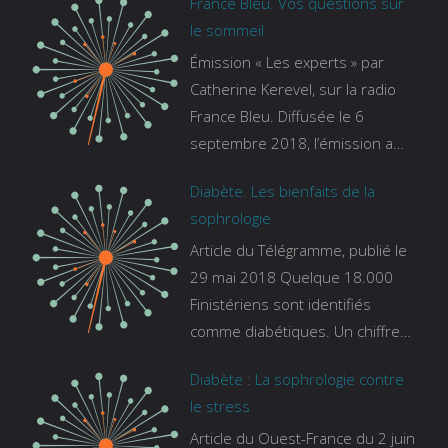
France Bleu. Vos questions sur
le sommeil
Émission « Les experts » par
Catherine Kerevel, sur la radio
France Bleu. Diffusée le 6
septembre 2018, l’émission a
pour thème le sommeil. lien vers
Diabète. Les bienfaits de la
le site de france bleu :
sophrologie
https://www.francebleu.fr/emissi
Article du Télégramme, publié le
ons/les-experts/breizh-izel/vos-
29 mai 2018 Quelque 18.000
questions-sur-le-sommeil
Finistériens sont identifiés
comme diabétiques. Un chiffre
qui ne prend pas en compte
Diabète : La sophrologie contre
tous ceux qui s’ignorent. « C’est
le stress
une pathologie qui continue à
Article du Ouest-France du 2 juin
augmenter, souligne Gaïanne