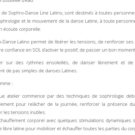
 de Sophro-Danse Line Latino, sont destinés à toutes personne
 sophrologie et le mouvement de la danse Latine, à toute personn
on écoute corporelle.
-Danse Latino permet de libérer les tensions, de renforcer ses 
e confiance en SOI, d’activer le positif, de passer un bon moment 
r sur des rythmes ensoleillés, de danser librement et de 
t de pas simples de danses Latines.
amme :
ue atelier commence par des techniques de sophrologie deb
ement pour relâcher de la journée, renforcer la présence du
er les tensions inutiles.
chauffement corporel avec quelques stimulations dynamiques s
 libre latine pour mobiliser et échauffer toutes les parties du co