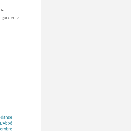
cha
 garder la
-danse
 L’Abbé
embre